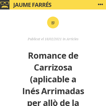
JAUME FARRÉS
Vés
G
al
contingut
Publicat el
18/02/2021
in
Articles
Romance de
Carrizosa
(aplicable a
Inés Arrimadas
per allò de la